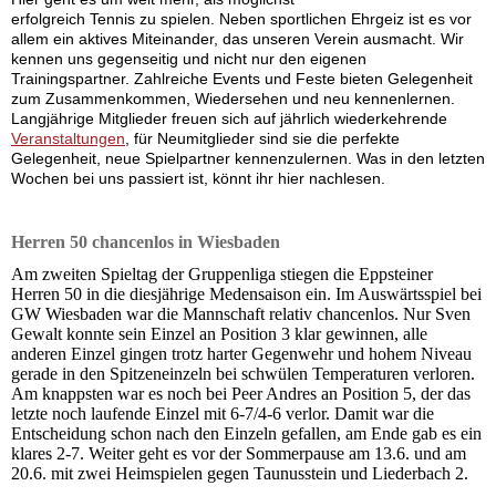
erfolgreich Tennis zu spielen. Neben sportlichen Ehrgeiz ist es vor
allem ein aktives Miteinander, das unseren Verein ausmacht. Wir
kennen uns gegenseitig und nicht nur den eigenen
Trainingspartner. Zahlreiche Events und Feste bieten Gelegenheit
zum Zusammenkommen, Wiedersehen und neu kennenlernen.
Langjährige Mitglieder freuen sich auf jährlich wiederkehrende
Veranstaltungen
, für Neumitglieder sind sie die perfekte
Gelegenheit, neue Spielpartner kennenzulernen. Was in den letzten
Wochen bei uns passiert ist, könnt ihr hier nachlesen.
Herren 50 chancenlos in Wiesbaden
Am zweiten Spieltag der Gruppenliga stiegen die Eppsteiner
Herren 50 in die diesjährige Medensaison ein. Im Auswärtsspiel bei
GW Wiesbaden war die Mannschaft relativ chancenlos. Nur Sven
Gewalt konnte sein Einzel an Position 3 klar gewinnen, alle
anderen Einzel gingen trotz harter Gegenwehr und hohem Niveau
gerade in den Spitzeneinzeln bei schwülen Temperaturen verloren.
Am knappsten war es noch bei Peer Andres an Position 5, der das
letzte noch laufende Einzel mit 6-7/4-6 verlor. Damit war die
Entscheidung schon nach den Einzeln gefallen, am Ende gab es ein
klares 2-7. Weiter geht es vor der Sommerpause am 13.6. und am
20.6. mit zwei Heimspielen gegen Taunusstein und Liederbach 2.