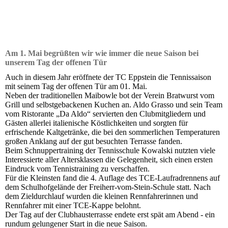
Am 1. Mai begrüßten wir wie immer die neue Saison bei
unserem Tag der offenen Tür
Auch in diesem Jahr eröffnete der TC Eppstein die Tennissaison
mit seinem Tag der offenen Tür am 01. Mai.
Neben der traditionellen Maibowle bot der Verein Bratwurst vom
Grill und selbstgebackenen Kuchen an. Aldo Grasso und sein Team
vom Ristorante „Da Aldo“ servierten den Clubmitgliedern und
Gästen allerlei italienische Köstlichkeiten und sorgten für
erfrischende Kaltgetränke, die bei den sommerlichen Temperaturen
großen Anklang auf der gut besuchten Terrasse fanden.
Beim Schnuppertraining der Tennisschule Kowalski nutzten viele
Interessierte aller Altersklassen die Gelegenheit, sich einen ersten
Eindruck vom Tennistraining zu verschaffen.
Für die Kleinsten fand die 4. Auflage des TCE-Laufradrennens auf
dem Schulhofgelände der Freiherr-vom-Stein-Schule statt. Nach
dem Zieldurchlauf wurden die kleinen Rennfahrerinnen und
Rennfahrer mit einer TCE-Kappe belohnt.
Der Tag auf der Clubhausterrasse endete erst spät am Abend - ein
rundum gelungener Start in die neue Saison.